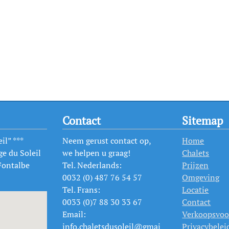
Contact
Sitemap
il” ***
Neem gerust contact op,
Home
ge du Soleil
we helpen u graag!
Chalets
Fontalbe
Tel. Nederlands:
Prijzen
0032 (0) 487 76 54 57
Omgeving
Tel. Frans:
Locatie
0033 (0)7 88 30 33 67
Contact
Email:
Verkoopsvo
info.chaletsdusoleil@gmai
Privacybelei