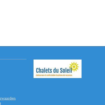
orwaarden
d