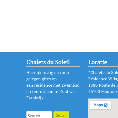
Chalets du Soleil
Locatie
Heerlijk rustig en ruim
“Chalets du Sole
gelegen gîtes op
Résidence Villa
een résidence met zwembad
1880 Route de 
en tennisbaan in Zuid west
46700 Mauroux
Frankrijk.