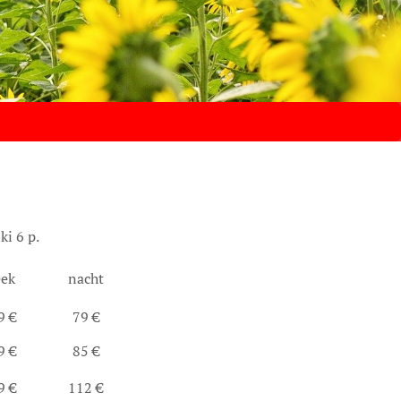
ki 6 p.
ek
nacht
9 €
79 €
9 €
85 €
9 €
112 €