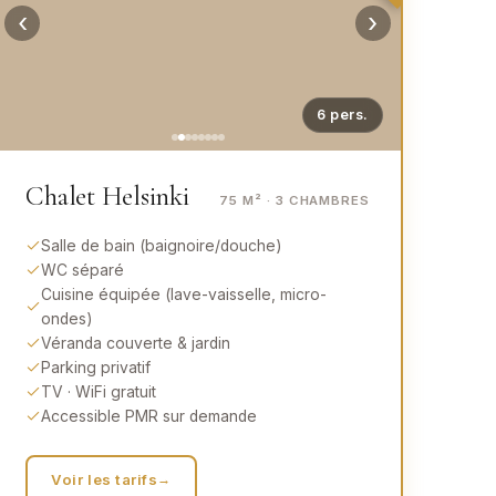
‹
›
6
pers.
Chalet Helsinki
75 M² · 3
CHAMBRES
Salle de bain (baignoire/douche)
WC séparé
Cuisine équipée (lave-vaisselle, micro-
ondes)
Véranda couverte & jardin
Parking privatif
TV · WiFi gratuit
Accessible PMR sur demande
Voir les tarifs