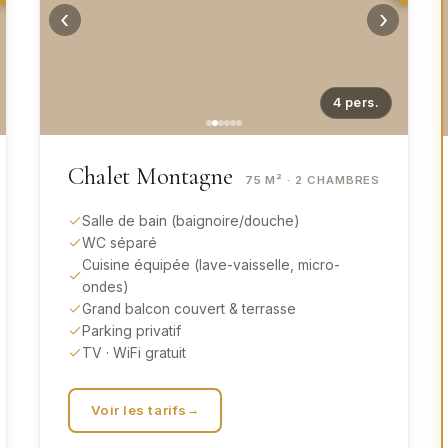
‹
›
4
pers.
Chalet Montagne
75 M² · 2
CHAMBRES
Salle de bain (baignoire/douche)
WC séparé
Cuisine équipée (lave-vaisselle, micro-
ondes)
Grand balcon couvert & terrasse
Parking privatif
TV · WiFi gratuit
Voir les tarifs