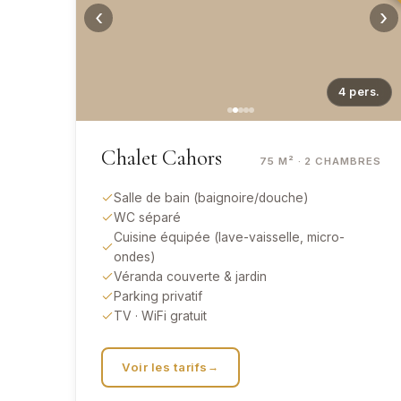
‹
›
4
pers.
Chalet Cahors
75 M² · 2
CHAMBRES
Salle de bain (baignoire/douche)
WC séparé
Cuisine équipée (lave-vaisselle, micro-
ondes)
Véranda couverte & jardin
Parking privatif
TV · WiFi gratuit
Voir les tarifs