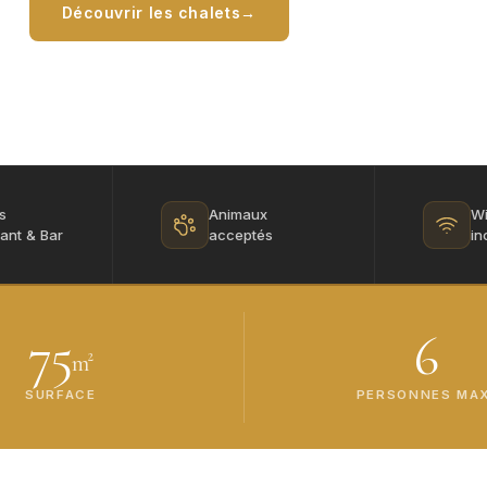
Découvrir les chalets
Voir les tarifs
es
Animaux
Wi
ant & Bar
acceptés
in
75
6
m²
SURFACE
PERSONNES MAX