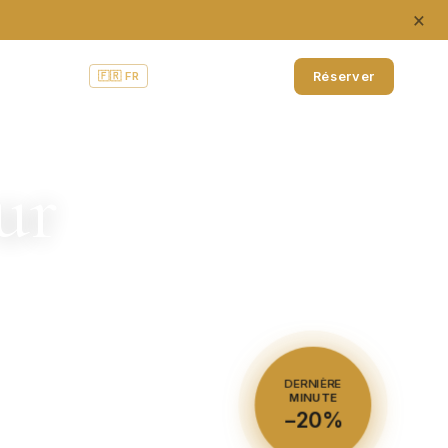
×
Accès
Contact
Réserver
🇫🇷 FR
🇬🇧 EN
🇧🇪🇳🇱 NL
ur
t et grand air.
DERNIÈRE
MINUTE
−20%