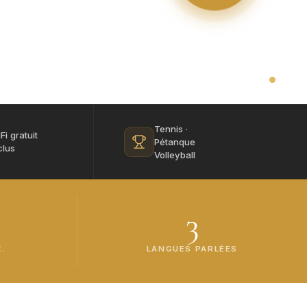
Tennis ·
Fi gratuit
Pétanque
clus
Volleyball
3
.
LANGUES PARLÉES