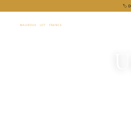
🏷️ 
Chalets du Soleil
☀
MAUROUX · LOT · FRANCE
U
Chalets chaleu