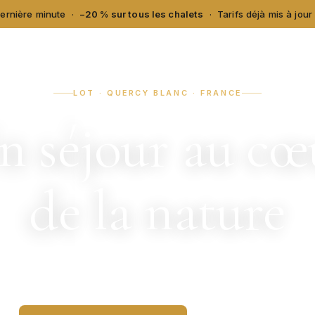
Dernière minute ·
−20 % sur tous les chalets
· Tarifs déjà mis à jour
Chalets
Équipements
Restaurant
Tarifs
La Région
LOT · QUERCY BLANC · FRANCE
n séjour au cœ
de la nature
reux pour 4 à 6 personnes, piscine, Sofietjes restauran