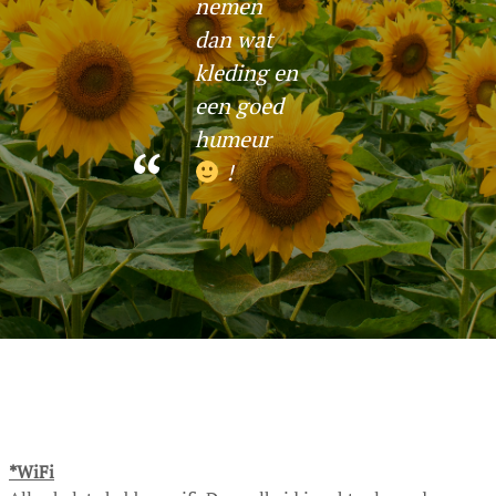
nemen
dan wat
kleding en
een goed
humeur
!
*WiFi