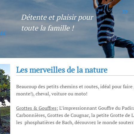
Détente et plaisir pour
toute la famille !
Les merveilles de la nature
Beaucoup des petits chemins et routes, idéal pour faire
monte!), cheval, voiture ou moto!
Grottes & Gouffres
;
L’impressionnant Gouffre du Padira
Ca
rbonniè
res, Grottes de
Cougnac,
la petite Grotte de
L
les
phosphatières de Bach,
découvrez le monde souterr