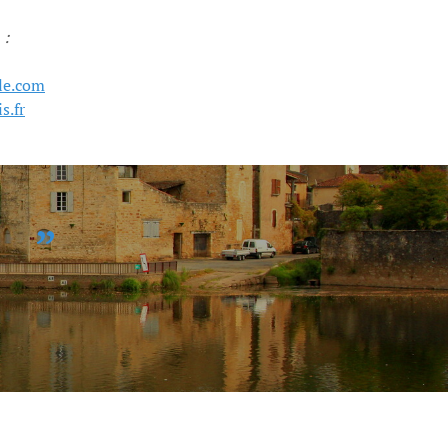
 :
le.com
s.fr