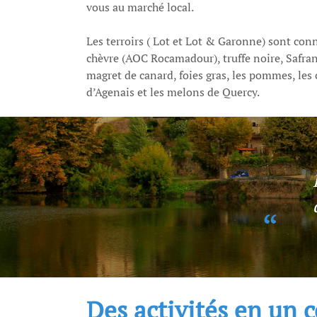
vous au marché local.
Les terroirs ( Lot et Lot & Garonne) sont con
chèvre (AOC Rocamadour), truffe noire, Safran
magret de canard, foies gras, les pommes, les 
d’Agenais et les melons de Quercy.
Des activités en un 