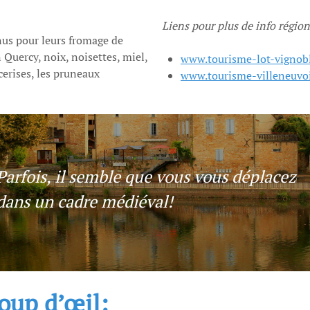
Liens pour plus de info région
nus pour leurs fromage de
 Quercy, noix, noisettes, miel,
www.tourisme-lot-vignob
cerises, les pruneaux
www.tourisme-villeneuvoi
Parfois, il semble que vous vous déplacez
dans un cadre médiéval!
coup d’œil: